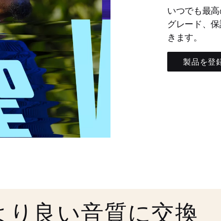
いつでも最高
グレード、保
きます。
製品を登
より良い音質に交換