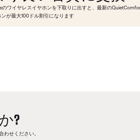
seのワイヤレスイヤホンを下取りに出すと、最新のQuietComfort 
ホンが最大100ドル割引になります
か?
合わせください。