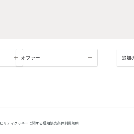
Toggle
Toggle
オファー
追加
ビリティ
クッキーに関する通知
販売条件
利用規約