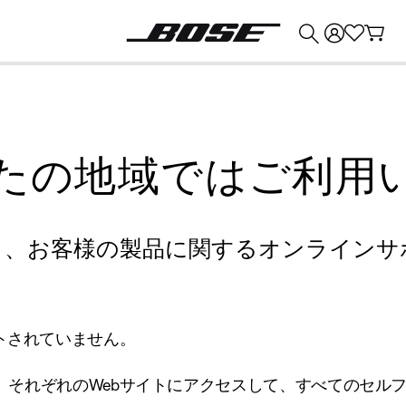
💰
Bose 製品を下取りに出すと最大 ¥30,000 のクレジットを獲得できます。
たの地域ではご利用
り、お客様の製品に関するオンラインサ
トされていません。
、それぞれのWebサイトにアクセスして、すべてのセル