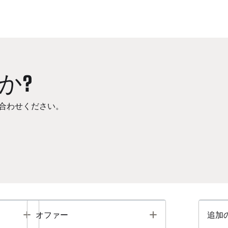
か?
合わせください。
Toggle
Toggle
オファー
追加