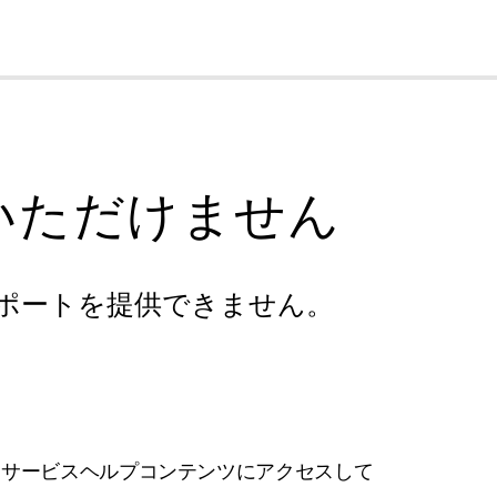
cl
いただけません
ポートを提供できません。
フサービスヘルプコンテンツにアクセスして