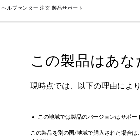
Skip
ヘルプセンター
注文
製品サポート
to
Main
この製品はあな
現時点では、以下の理由によ
この地域では製品のバージョンはサポー
この製品を別の国/地域で購入された場合は