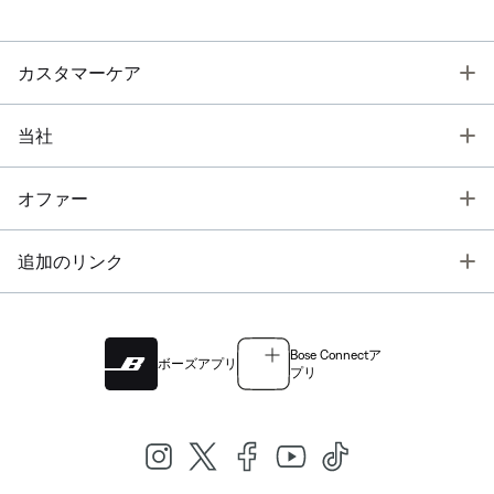
T
カスタマーケア
T
当社
T
オファー
T
追加のリンク
Bose Connectア
ボーズアプリ
プリ