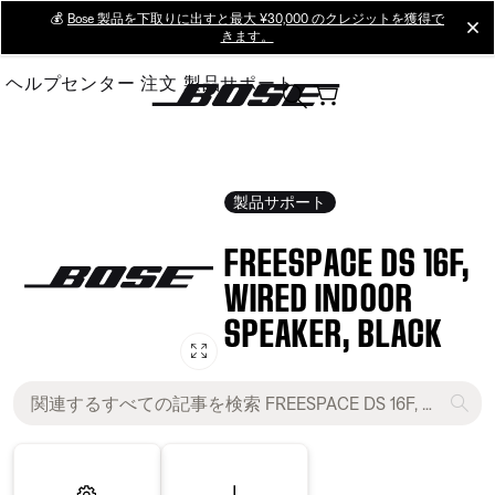
Skip
💰
Bose 製品を下取りに出すと最大 ¥30,000 のクレジットを獲得で
cl
きます。
to
Main
ヘルプセンター
注文
製品サポート
製品サポート
FREESPACE DS 16F,
WIRED INDOOR
SPEAKER, BLACK