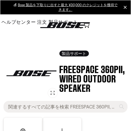
Skip
💰
Bose 製品を下取りに出すと最大 ¥30,000 のクレジットを獲得で
cl
きます。
to
Main
ヘルプセンター
注文
製品サポート
製品サポート
FREESPACE 360PII,
WIRED OUTDOOR
SPEAKER