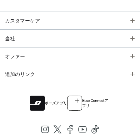
T
カスタマーケア
T
当社
T
オファー
T
追加のリンク
Bose Connectア
ボーズアプリ
プリ