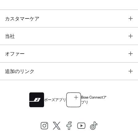
T
カスタマーケア
T
当社
T
オファー
T
追加のリンク
Bose Connectア
ボーズアプリ
プリ