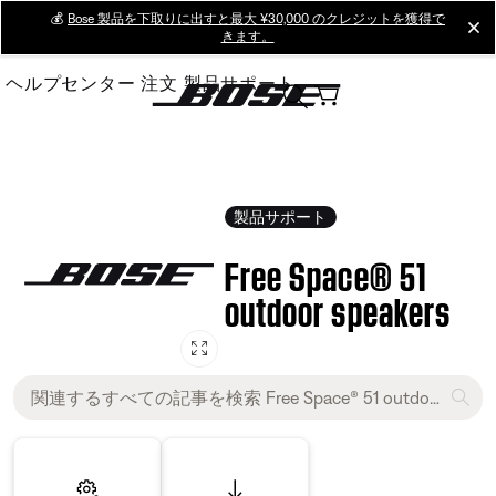
Skip
💰
Bose 製品を下取りに出すと最大 ¥30,000 のクレジットを獲得で
cl
きます。
to
Main
ヘルプセンター
注文
製品サポート
製品サポート
Free Space® 51
outdoor speakers