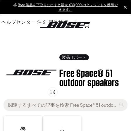
Skip
💰
Bose 製品を下取りに出すと最大 ¥30,000 のクレジットを獲得で
cl
きます。
to
Main
ヘルプセンター
注文
製品サポート
製品サポート
Free Space® 51
outdoor speakers