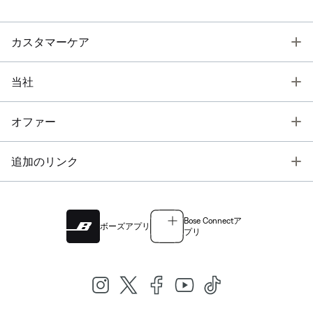
T
カスタマーケア
T
当社
T
オファー
T
追加のリンク
Bose Connectア
ボーズアプリ
プリ