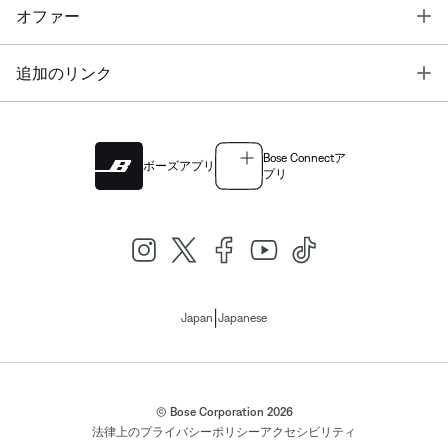
T
オファー
T
追加のリンク
Bose Connectア
ボーズアプリ
プリ
|
Japan
Japanese
© Bose Corporation 2026
法律上の
プライバシーポリシー
アクセシビリティ