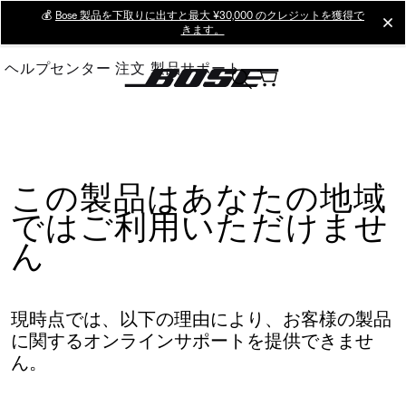
Skip
💰
Bose 製品を下取りに出すと最大 ¥30,000 のクレジットを獲得で
cl
きます。
to
Main
ヘルプセンター
注文
製品サポート
この製品はあなたの地域
ではご利用いただけませ
ん
現時点では、以下の理由により、お客様の製品
に関するオンラインサポートを提供できませ
ん。