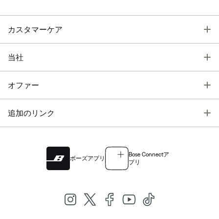
T
カスタマーケア
T
当社
T
オファー
T
追加のリンク
Bose Connectア
ボーズアプリ
プリ