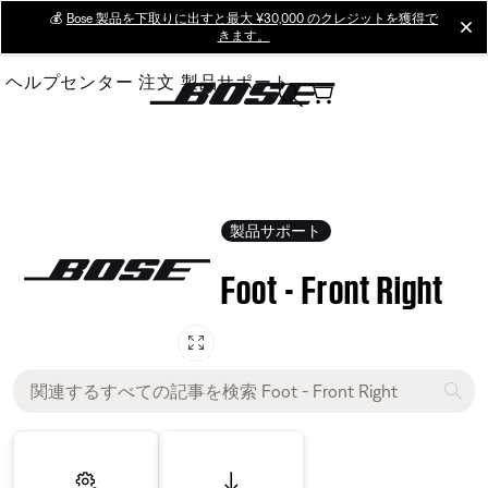
Skip
💰
Bose 製品を下取りに出すと最大 ¥30,000 のクレジットを獲得で
cl
きます。
to
Main
ヘルプセンター
注文
製品サポート
製品サポート
Foot - Front Right