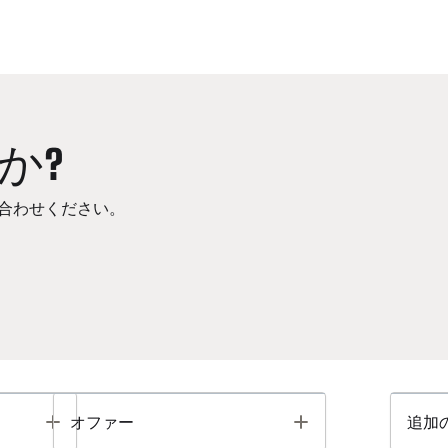
か?
合わせください。
Toggle
Toggle
オファー
追加