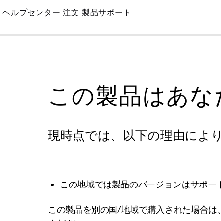
Skip
ヘルプセンター
注文
製品サポート
to
Main
この製品はあな
現時点では、以下の理由によ
この地域では製品のバージョンはサポー
この製品を別の国/地域で購入された場合は