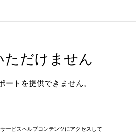
cl
いただけません
ポートを提供できません。
フサービスヘルプコンテンツにアクセスして