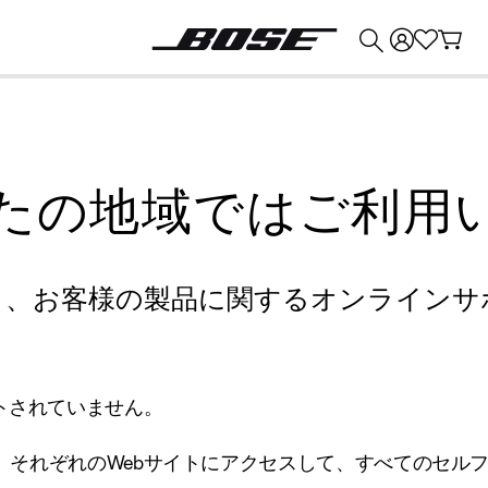
💰
Bose 製品を下取りに出すと最大 ¥30,000 のクレジットを獲得できます。
たの地域ではご利用
り、お客様の製品に関するオンラインサ
トされていません。
、それぞれのWebサイトにアクセスして、すべてのセル