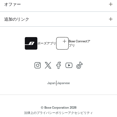
T
オファー
T
追加のリンク
Bose Connectア
ボーズアプリ
プリ
|
Japan
Japanese
© Bose Corporation 2026
法律上の
プライバシーポリシー
アクセシビリティ