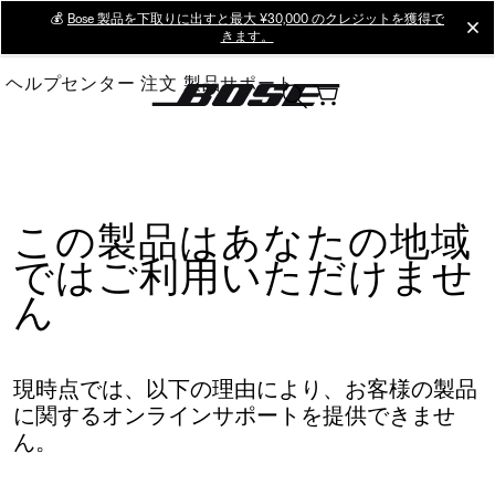
Skip
💰
Bose 製品を下取りに出すと最大 ¥30,000 のクレジットを獲得で
cl
きます。
to
Main
ヘルプセンター
注文
製品サポート
この製品はあなたの地域
ではご利用いただけませ
ん
現時点では、以下の理由により、お客様の製品
に関するオンラインサポートを提供できませ
ん。