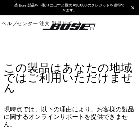
Skip
💰
Bose 製品を下取りに出すと最大 ¥30,000 のクレジットを獲得で
cl
きます。
to
Main
ヘルプセンター
注文
製品サポート
この製品はあなたの地域
ではご利用いただけませ
ん
現時点では、以下の理由により、お客様の製品
に関するオンラインサポートを提供できませ
ん。