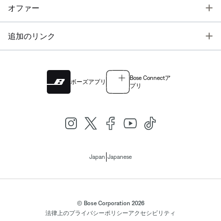
T
オファー
T
追加のリンク
Bose Connectア
ボーズアプリ
プリ
|
Japan
Japanese
© Bose Corporation 2026
法律上の
プライバシーポリシー
アクセシビリティ