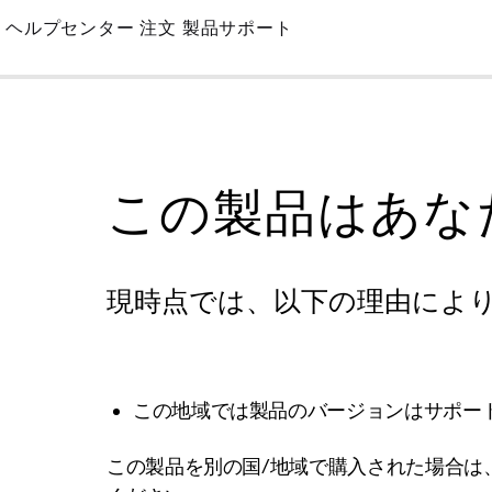
Skip
ヘルプセンター
注文
製品サポート
to
Main
この製品はあな
現時点では、以下の理由によ
この地域では製品のバージョンはサポー
この製品を別の国/地域で購入された場合は