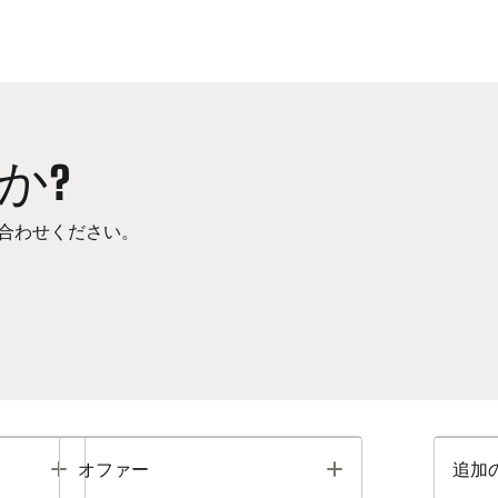
か?
合わせください。
Toggle
Toggle
オファー
追加