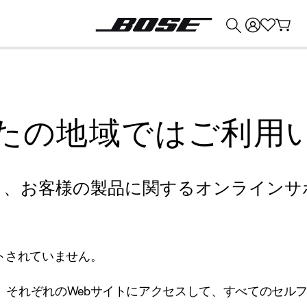
💰
Bose 製品を下取りに出すと最大 ¥30,000 のクレジットを獲得できます。
たの地域ではご利用
り、お客様の製品に関するオンラインサ
トされていません。
、それぞれのWebサイトにアクセスして、すべてのセル