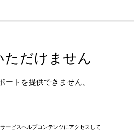
cl
いただけません
ポートを提供できません。
フサービスヘルプコンテンツにアクセスして