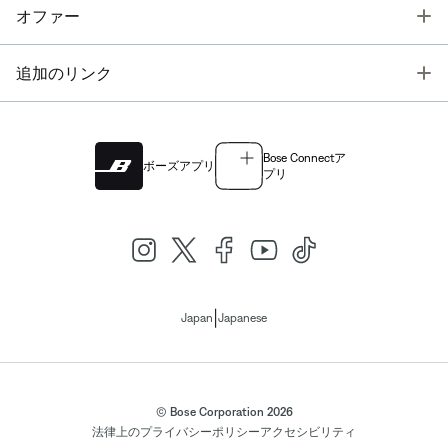
T
オファー
T
追加のリンク
Bose Connectア
ボーズアプリ
プリ
|
Japan
Japanese
© Bose Corporation 2026
法律上の
プライバシーポリシー
アクセシビリティ