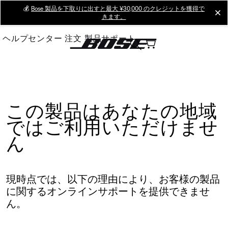
Skip
💰
Bose 製品を下取りに出すと最大 ¥30,000 のクレジットを獲得で
cl
きます。
to
Main
ヘルプセンター
注文
製品サポート
この製品はあなたの地域
ではご利用いただけませ
ん
現時点では、以下の理由により、お客様の製品
に関するオンラインサポートを提供できませ
ん。