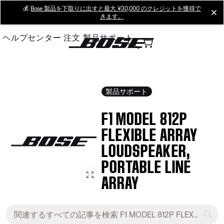
Skip
💰
Bose 製品を下取りに出すと最大 ¥30,000 のクレジットを獲得で
cl
きます。
to
Main
ヘルプセンター
注文
製品サポート
製品サポート
F1 MODEL 812P
FLEXIBLE ARRAY
LOUDSPEAKER,
PORTABLE LINE
ARRAY