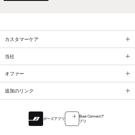
T
カスタマーケア
T
当社
T
オファー
T
追加のリンク
Bose Connectア
ボーズアプリ
プリ