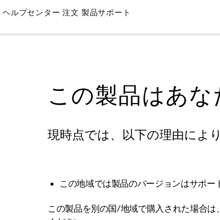
Skip
ヘルプセンター
注文
製品サポート
to
Main
この製品はあな
現時点では、以下の理由によ
この地域では製品のバージョンはサポー
この製品を別の国/地域で購入された場合は