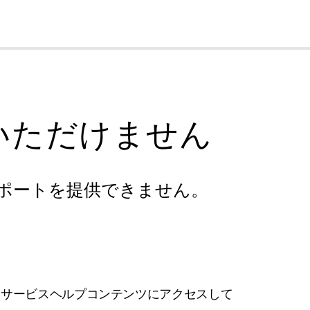
cl
いただけません
ポートを提供できません。
フサービスヘルプコンテンツにアクセスして