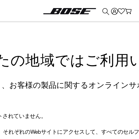
💰
Bose 製品を下取りに出すと最大 ¥30,000 のクレジットを獲得できます。
たの地域ではご利用
り、お客様の製品に関するオンラインサ
トされていません。
、それぞれのWebサイトにアクセスして、すべてのセル