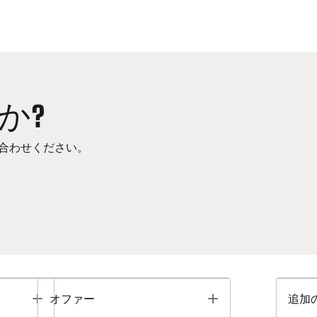
か?
合わせください。
Toggle
Toggle
オファー
追加