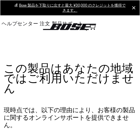
Skip
💰
Bose 製品を下取りに出すと最大 ¥30,000 のクレジットを獲得で
cl
きます。
to
Main
ヘルプセンター
注文
製品サポート
この製品はあなたの地域
ではご利用いただけませ
ん
現時点では、以下の理由により、お客様の製品
に関するオンラインサポートを提供できませ
ん。