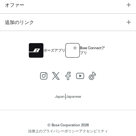
T
オファー
T
追加のリンク
Bose Connectア
ボーズアプリ
プリ
|
Japan
Japanese
© Bose Corporation 2026
法律上の
プライバシーポリシー
アクセシビリティ