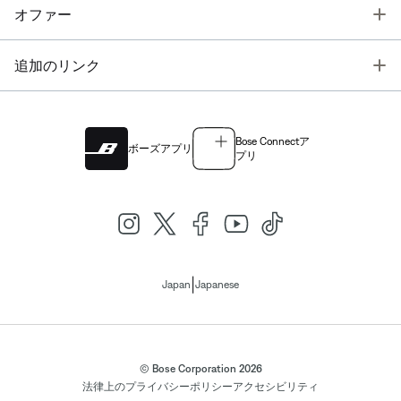
T
オファー
T
追加のリンク
Bose Connectア
ボーズアプリ
プリ
|
Japan
Japanese
© Bose Corporation 2026
法律上の
プライバシーポリシー
アクセシビリティ