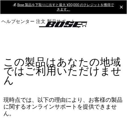
Skip
💰
Bose 製品を下取りに出すと最大 ¥30,000 のクレジットを獲得で
cl
きます。
to
Main
ヘルプセンター
注文
製品サポート
この製品はあなたの地域
ではご利用いただけませ
ん
現時点では、以下の理由により、お客様の製品
に関するオンラインサポートを提供できませ
ん。