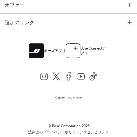
T
オファー
T
追加のリンク
Bose Connectア
ボーズアプリ
プリ
|
Japan
Japanese
© Bose Corporation 2026
法律上の
プライバシーポリシー
アクセシビリティ