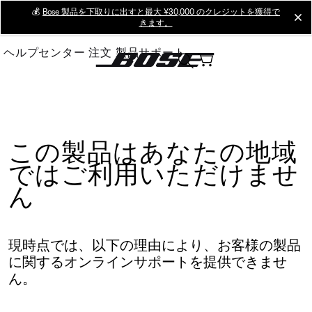
Skip
💰
Bose 製品を下取りに出すと最大 ¥30,000 のクレジットを獲得で
cl
きます。
to
Main
ヘルプセンター
注文
製品サポート
この製品はあなたの地域
ではご利用いただけませ
ん
現時点では、以下の理由により、お客様の製品
に関するオンラインサポートを提供できませ
ん。