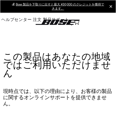
Skip
💰
Bose 製品を下取りに出すと最大 ¥30,000 のクレジットを獲得で
cl
きます。
to
Main
ヘルプセンター
注文
製品サポート
この製品はあなたの地域
ではご利用いただけませ
ん
現時点では、以下の理由により、お客様の製品
に関するオンラインサポートを提供できませ
ん。