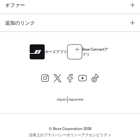
T
オファー
T
追加のリンク
Bose Connectア
ボーズアプリ
プリ
|
Japan
Japanese
© Bose Corporation 2026
法律上の
プライバシーポリシー
アクセシビリティ