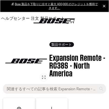
Skip
💰
Bose 製品を下取りに出すと最大 ¥30,000 のクレジットを獲得で
cl
きます。
to
Main
ヘルプセンター
注文
製品サポート
製品サポート
Expansion Remote -
RC38S - North
America