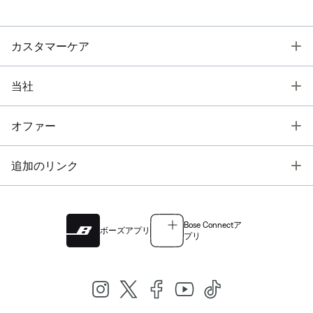
T
カスタマーケア
T
当社
T
オファー
T
追加のリンク
Bose Connectア
ボーズアプリ
プリ