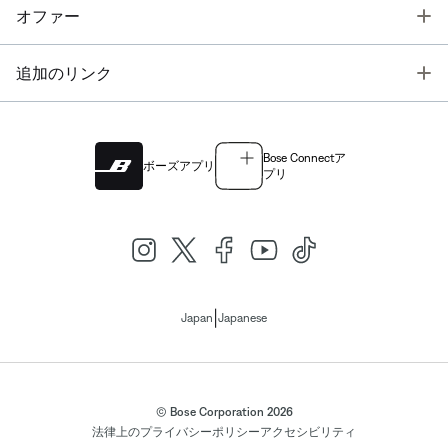
T
オファー
T
追加のリンク
Bose Connectア
ボーズアプリ
プリ
|
Japan
Japanese
© Bose Corporation 2026
法律上の
プライバシーポリシー
アクセシビリティ