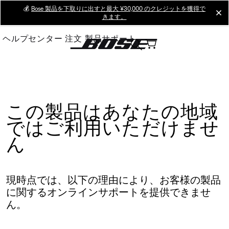
Skip
💰
Bose 製品を下取りに出すと最大 ¥30,000 のクレジットを獲得で
cl
きます。
to
Main
ヘルプセンター
注文
製品サポート
この製品はあなたの地域
ではご利用いただけませ
ん
現時点では、以下の理由により、お客様の製品
に関するオンラインサポートを提供できませ
ん。