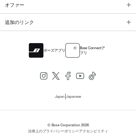
T
オファー
T
追加のリンク
Bose Connectア
ボーズアプリ
プリ
|
Japan
Japanese
© Bose Corporation 2026
法律上の
プライバシーポリシー
アクセシビリティ