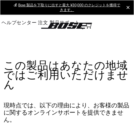
Skip
💰
Bose 製品を下取りに出すと最大 ¥30,000 のクレジットを獲得で
cl
きます。
to
Main
ヘルプセンター
注文
製品サポート
この製品はあなたの地域
ではご利用いただけませ
ん
現時点では、以下の理由により、お客様の製品
に関するオンラインサポートを提供できませ
ん。