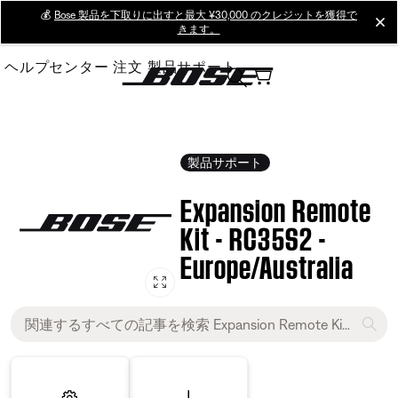
Skip
💰
Bose 製品を下取りに出すと最大 ¥30,000 のクレジットを獲得で
cl
きます。
to
Main
ヘルプセンター
注文
製品サポート
製品サポート
Expansion Remote
Kit - RC35S2 -
Europe/Australia