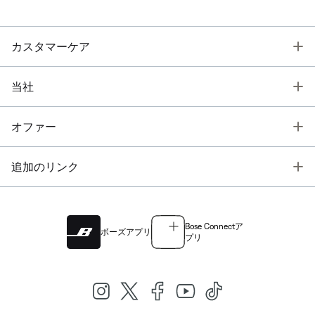
T
カスタマーケア
T
当社
T
オファー
T
追加のリンク
Bose Connectア
ボーズアプリ
プリ