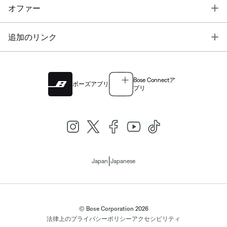
T
オファー
T
追加のリンク
Bose Connectア
ボーズアプリ
プリ
|
Japan
Japanese
© Bose Corporation 2026
法律上の
プライバシーポリシー
アクセシビリティ