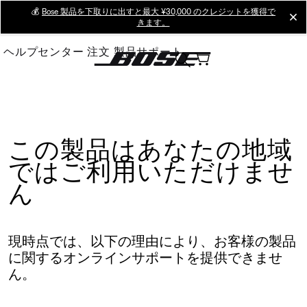
Skip
💰
Bose 製品を下取りに出すと最大 ¥30,000 のクレジットを獲得で
cl
きます。
to
Main
ヘルプセンター
注文
製品サポート
この製品はあなたの地域
ではご利用いただけませ
ん
現時点では、以下の理由により、お客様の製品
に関するオンラインサポートを提供できませ
ん。