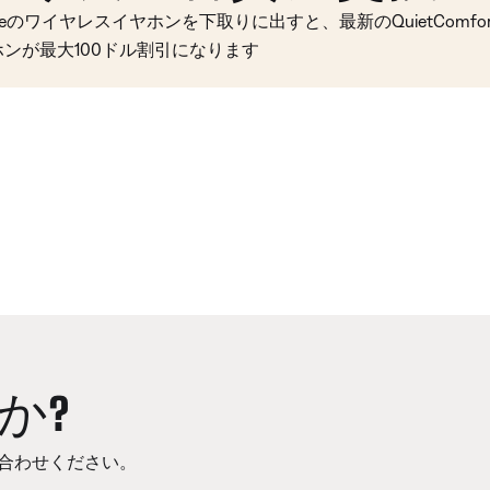
seのワイヤレスイヤホンを下取りに出すと、最新のQuietComfort 
ホンが最大100ドル割引になります
か?
合わせください。