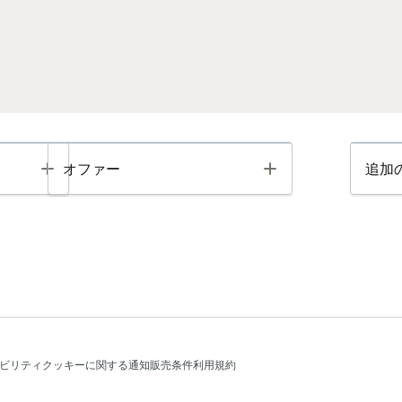
Toggle
Toggle
オファー
追加
ビリティ
クッキーに関する通知
販売条件
利用規約