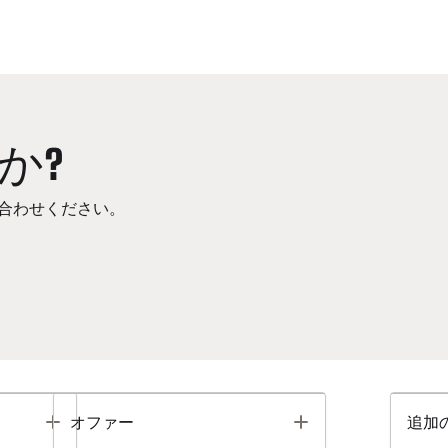
か?
合わせください。
Toggle
Toggle
オファー
追加