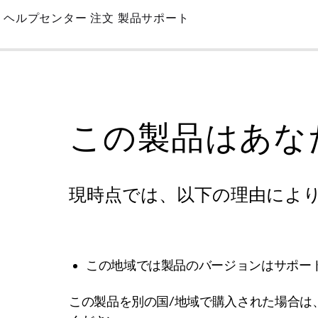
Skip
ヘルプセンター
注文
製品サポート
to
Main
この製品はあな
現時点では、以下の理由によ
この地域では製品のバージョンはサポー
この製品を別の国/地域で購入された場合は