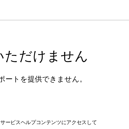
cl
いただけません
ポートを提供できません。
フサービスヘルプコンテンツにアクセスして