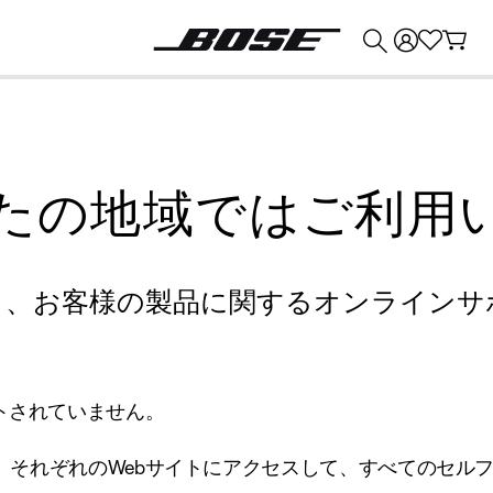
💰
Bose 製品を下取りに出すと最大 ¥30,000 のクレジットを獲得できます。
たの地域ではご利用
り、お客様の製品に関するオンラインサ
トされていません。
、それぞれのWebサイトにアクセスして、すべてのセル