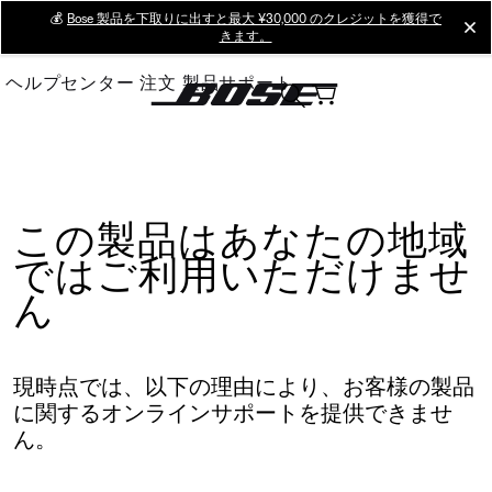
Skip
💰
Bose 製品を下取りに出すと最大 ¥30,000 のクレジットを獲得で
cl
きます。
to
Main
ヘルプセンター
注文
製品サポート
この製品はあなたの地域
ではご利用いただけませ
ん
現時点では、以下の理由により、お客様の製品
に関するオンラインサポートを提供できませ
ん。