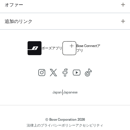
T
オファー
T
追加のリンク
Bose Connectア
ボーズアプリ
プリ
|
Japan
Japanese
© Bose Corporation 2026
法律上の
プライバシーポリシー
アクセシビリティ