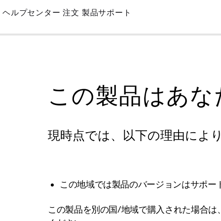
Skip
ヘルプセンター
注文
製品サポート
to
Main
この製品はあな
現時点では、以下の理由によ
この地域では製品のバージョンはサポー
この製品を別の国/地域で購入された場合は