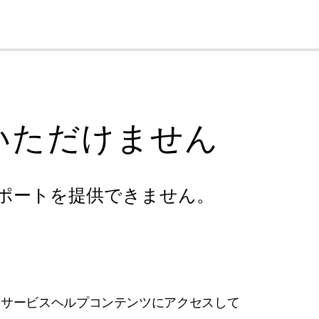
cl
いただけません
ポートを提供できません。
フサービスヘルプコンテンツにアクセスして