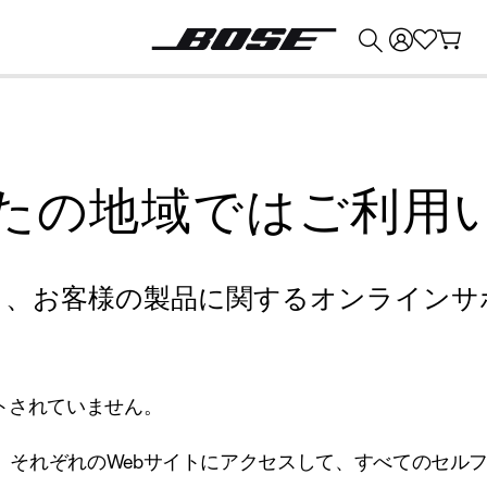
💰
Bose 製品を下取りに出すと最大 ¥30,000 のクレジットを獲得できます。
たの地域ではご利用
り、お客様の製品に関するオンラインサ
トされていません。
、それぞれのWebサイトにアクセスして、すべてのセル