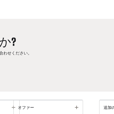
か?
合わせください。
Toggle
Toggle
オファー
追加