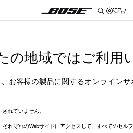
💰
Bose 製品を下取りに出すと最大 ¥30,000 のクレジットを獲得できます。
たの地域ではご利用
り、お客様の製品に関するオンラインサ
トされていません。
、それぞれのWebサイトにアクセスして、すべてのセル