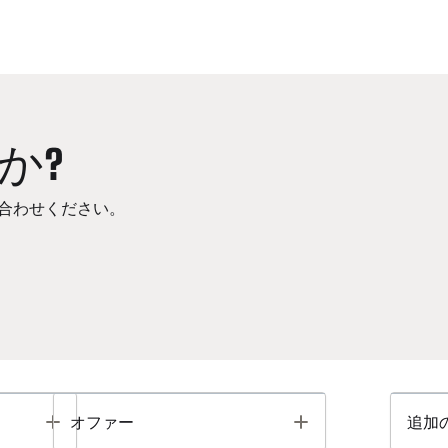
か?
合わせください。
Toggle
Toggle
オファー
追加