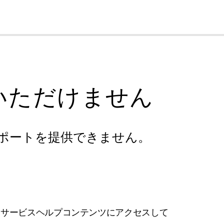
cl
いただけません
ポートを提供できません。
フサービスヘルプコンテンツにアクセスして