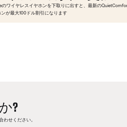
seのワイヤレスイヤホンを下取りに出すと、最新のQuietComfort 
ホンが最大100ドル割引になります
か?
合わせください。