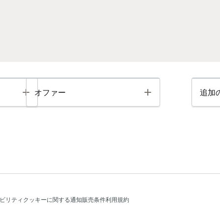
Toggle
Toggle
オファー
追加
ビリティ
クッキーに関する通知
販売条件
利用規約