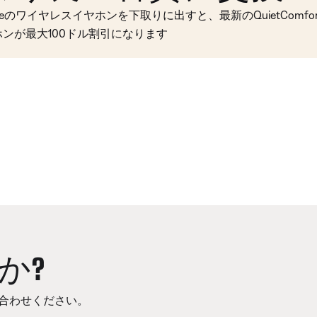
seのワイヤレスイヤホンを下取りに出すと、最新のQuietComfort 
ホンが最大100ドル割引になります
か?
合わせください。