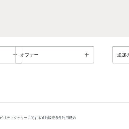
Toggle
Toggle
オファー
追加
ビリティ
クッキーに関する通知
販売条件
利用規約