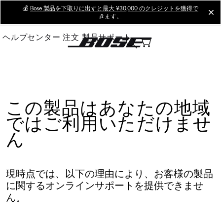
Skip
💰
Bose 製品を下取りに出すと最大 ¥30,000 のクレジットを獲得で
cl
きます。
to
Main
ヘルプセンター
注文
製品サポート
この製品はあなたの地域
ではご利用いただけませ
ん
現時点では、以下の理由により、お客様の製品
に関するオンラインサポートを提供できませ
ん。