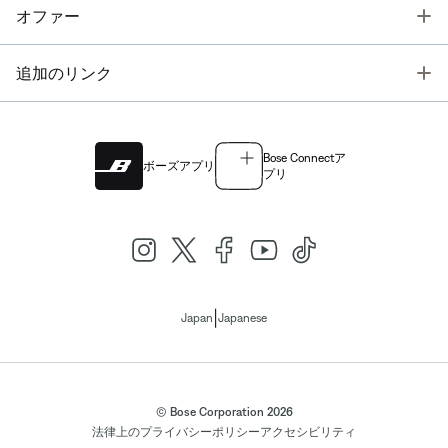
T
オファー
T
追加のリンク
Bose Connectア
ボーズアプリ
プリ
|
Japan
Japanese
© Bose Corporation 2026
法律上の
プライバシーポリシー
アクセシビリティ