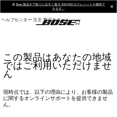
Skip
💰
Bose 製品を下取りに出すと最大 ¥30,000 のクレジットを獲得で
cl
きます。
to
Main
ヘルプセンター
注文
製品サポート
この製品はあなたの地域
ではご利用いただけませ
ん
現時点では、以下の理由により、お客様の製品
に関するオンラインサポートを提供できませ
ん。