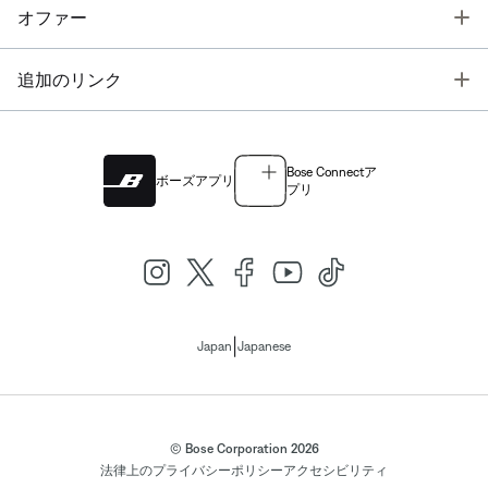
T
オファー
T
追加のリンク
Bose Connectア
ボーズアプリ
プリ
|
Japan
Japanese
© Bose Corporation 2026
法律上の
プライバシーポリシー
アクセシビリティ