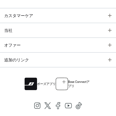
T
カスタマーケア
T
当社
T
オファー
T
追加のリンク
Bose Connectア
ボーズアプリ
プリ