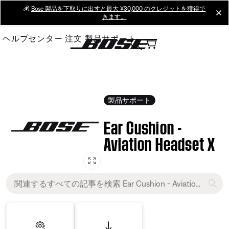
Skip
💰
Bose 製品を下取りに出すと最大 ¥30,000 のクレジットを獲得で
cl
きます。
to
Main
ヘルプセンター
注文
製品サポート
製品サポート
Ear Cushion -
Aviation Headset X