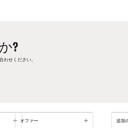
か?
合わせください。
Toggle
Toggle
オファー
追加