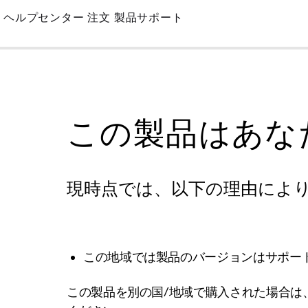
Skip
ヘルプセンター
注文
製品サポート
to
Main
この製品はあな
現時点では、以下の理由によ
この地域では製品のバージョンはサポー
この製品を別の国/地域で購入された場合は