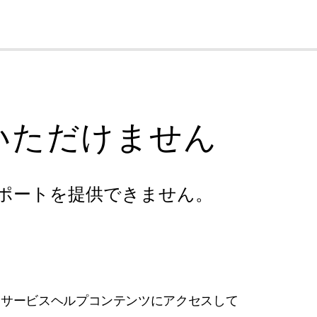
cl
いただけません
ポートを提供できません。
フサービスヘルプコンテンツにアクセスして