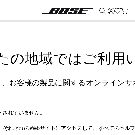
💰
Bose 製品を下取りに出すと最大 ¥30,000 のクレジットを獲得できます。
たの地域ではご利用
り、お客様の製品に関するオンラインサ
トされていません。
、それぞれのWebサイトにアクセスして、すべてのセル