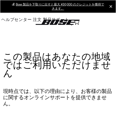
Skip
💰
Bose 製品を下取りに出すと最大 ¥30,000 のクレジットを獲得で
cl
きます。
to
Main
ヘルプセンター
注文
製品サポート
この製品はあなたの地域
ではご利用いただけませ
ん
現時点では、以下の理由により、お客様の製品
に関するオンラインサポートを提供できませ
ん。