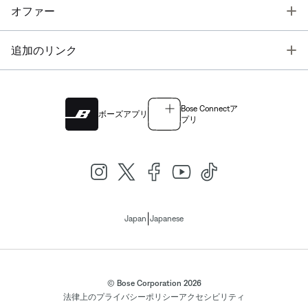
T
オファー
T
追加のリンク
Bose Connectア
ボーズアプリ
プリ
|
Japan
Japanese
© Bose Corporation 2026
法律上の
プライバシーポリシー
アクセシビリティ