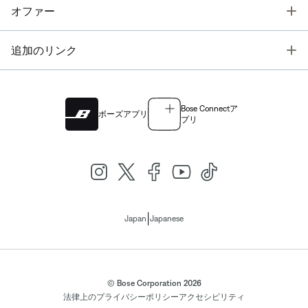
T
オファー
T
追加のリンク
Bose Connectア
ボーズアプリ
プリ
|
Japan
Japanese
© Bose Corporation 2026
法律上の
プライバシーポリシー
アクセシビリティ