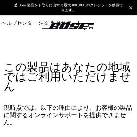
Skip
💰
Bose 製品を下取りに出すと最大 ¥30,000 のクレジットを獲得で
cl
きます。
to
Main
ヘルプセンター
注文
製品サポート
この製品はあなたの地域
ではご利用いただけませ
ん
現時点では、以下の理由により、お客様の製品
に関するオンラインサポートを提供できませ
ん。