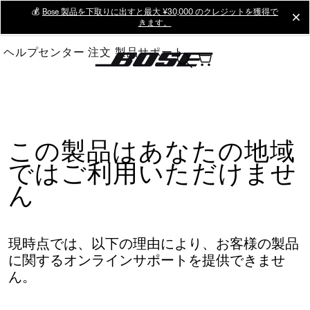
Skip
💰
Bose 製品を下取りに出すと最大 ¥30,000 のクレジットを獲得で
cl
きます。
to
Main
ヘルプセンター
注文
製品サポート
この製品はあなたの地域
ではご利用いただけませ
ん
現時点では、以下の理由により、お客様の製品
に関するオンラインサポートを提供できませ
ん。