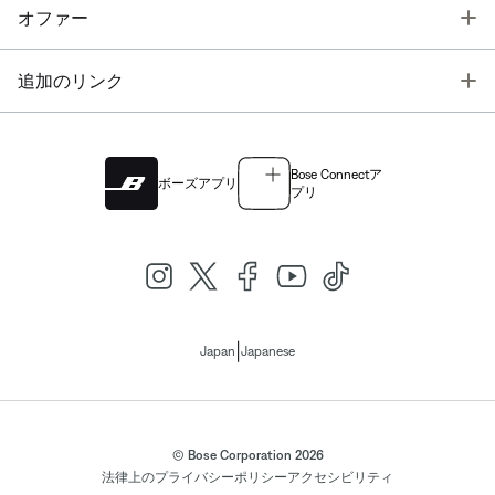
T
オファー
T
追加のリンク
Bose Connectア
ボーズアプリ
プリ
|
Japan
Japanese
© Bose Corporation 2026
法律上の
プライバシーポリシー
アクセシビリティ