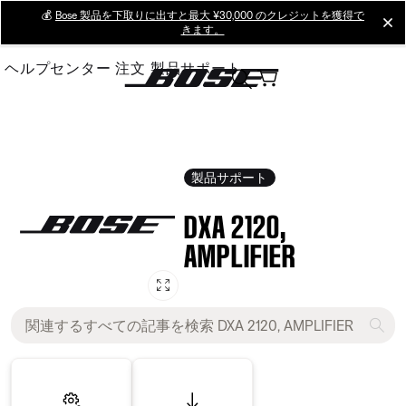
Skip
💰
Bose 製品を下取りに出すと最大 ¥30,000 のクレジットを獲得で
cl
きます。
to
Main
ヘルプセンター
注文
製品サポート
製品サポート
DXA 2120,
AMPLIFIER