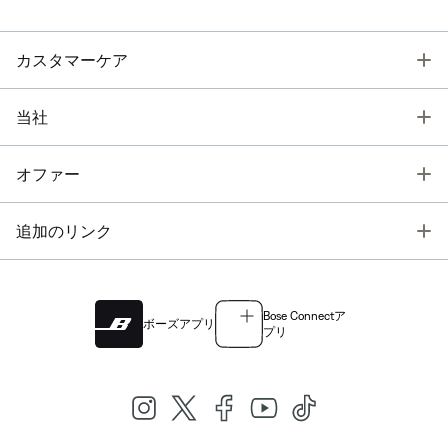
T
カスタマーケア
T
当社
T
オファー
T
追加のリンク
Bose Connectア
ボーズアプリ
プリ