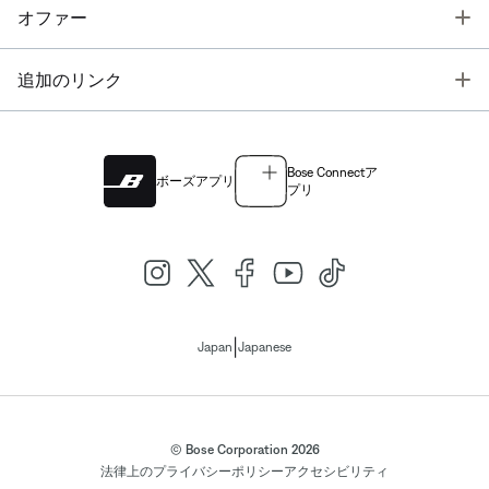
T
オファー
T
追加のリンク
Bose Connectア
ボーズアプリ
プリ
|
Japan
Japanese
© Bose Corporation 2026
法律上の
プライバシーポリシー
アクセシビリティ