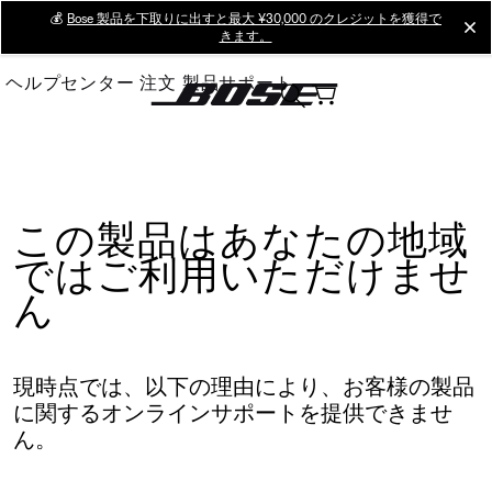
Skip
💰
Bose 製品を下取りに出すと最大 ¥30,000 のクレジットを獲得で
cl
きます。
to
Main
ヘルプセンター
注文
製品サポート
この製品はあなたの地域
ではご利用いただけませ
ん
現時点では、以下の理由により、お客様の製品
に関するオンラインサポートを提供できませ
ん。