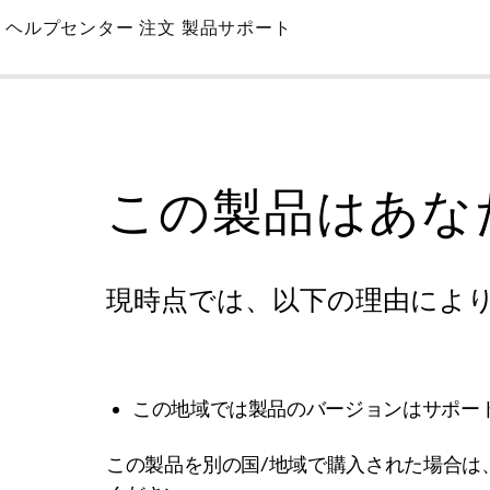
Skip
ヘルプセンター
注文
製品サポート
to
Main
この製品はあな
現時点では、以下の理由によ
この地域では製品のバージョンはサポー
この製品を別の国/地域で購入された場合は