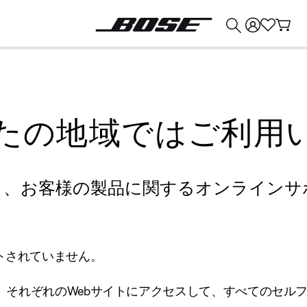
💰
Bose 製品を下取りに出すと最大 ¥30,000 のクレジットを獲得できます。
たの地域ではご利用
り、お客様の製品に関するオンラインサ
トされていません。
、それぞれのWebサイトにアクセスして、すべてのセル