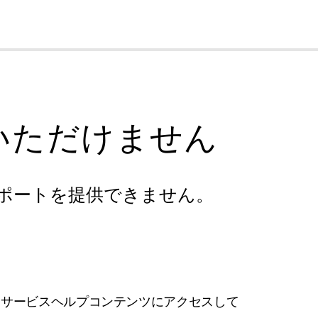
cl
いただけません
ポートを提供できません。
フサービスヘルプコンテンツにアクセスして