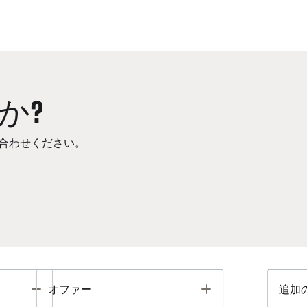
か?
合わせください。
Toggle
Toggle
オファー
追加