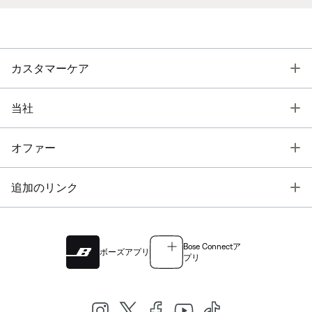
T
カスタマーケア
T
当社
T
オファー
T
追加のリンク
Bose Connectア
ボーズアプリ
プリ