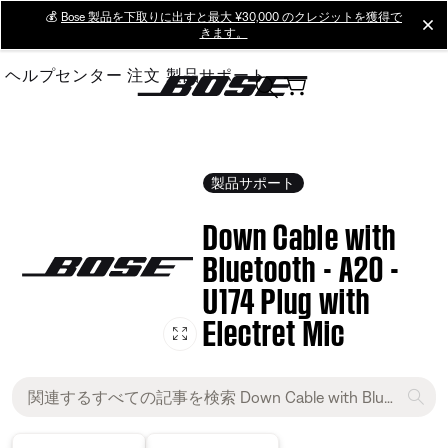
Skip
💰
Bose 製品を下取りに出すと最大 ¥30,000 のクレジットを獲得で
cl
きます。
to
Main
ヘルプセンター
注文
製品サポート
製品サポート
Down Cable with
Bluetooth - A20 -
U174 Plug with
Electret Mic