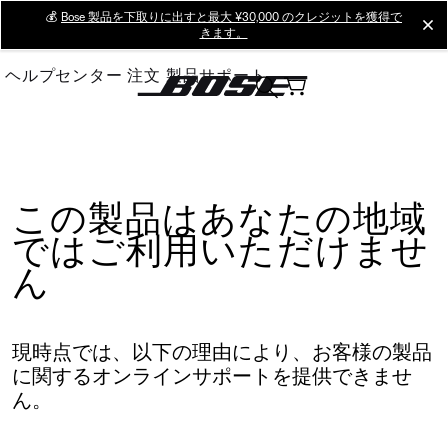
Skip
💰
Bose 製品を下取りに出すと最大 ¥30,000 のクレジットを獲得で
cl
きます。
to
Main
ヘルプセンター
注文
製品サポート
この製品はあなたの地域
ではご利用いただけませ
ん
現時点では、以下の理由により、お客様の製品
に関するオンラインサポートを提供できませ
ん。