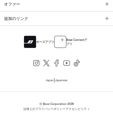
T
オファー
T
追加のリンク
Bose Connectア
ボーズアプリ
プリ
|
Japan
Japanese
© Bose Corporation 2026
法律上の
プライバシーポリシー
アクセシビリティ