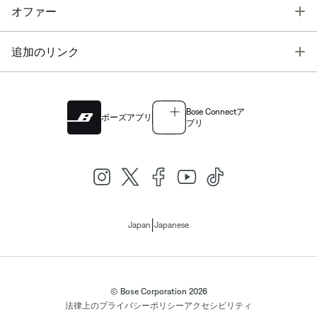
T
オファー
T
追加のリンク
Bose Connectア
ボーズアプリ
プリ
|
Japan
Japanese
© Bose Corporation 2026
法律上の
プライバシーポリシー
アクセシビリティ