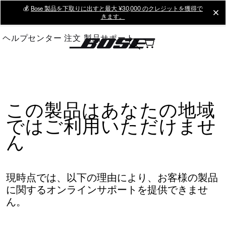
Skip
💰
Bose 製品を下取りに出すと最大 ¥30,000 のクレジットを獲得で
cl
きます。
to
Main
ヘルプセンター
注文
製品サポート
この製品はあなたの地域
ではご利用いただけませ
ん
現時点では、以下の理由により、お客様の製品
に関するオンラインサポートを提供できませ
ん。