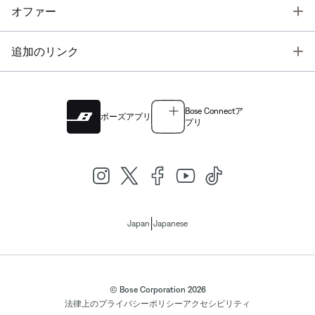
T
オファー
T
追加のリンク
Bose Connectア
ボーズアプリ
プリ
|
Japan
Japanese
© Bose Corporation 2026
法律上の
プライバシーポリシー
アクセシビリティ