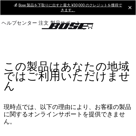
Skip
💰
Bose 製品を下取りに出すと最大 ¥30,000 のクレジットを獲得で
cl
きます。
to
Main
ヘルプセンター
注文
製品サポート
この製品はあなたの地域
ではご利用いただけませ
ん
現時点では、以下の理由により、お客様の製品
に関するオンラインサポートを提供できませ
ん。