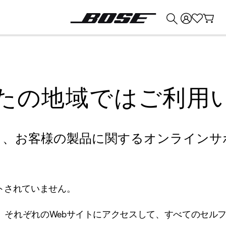
💰
Bose 製品を下取りに出すと最大 ¥30,000 のクレジットを獲得できます。
たの地域ではご利用
り、お客様の製品に関するオンラインサ
トされていません。
、それぞれのWebサイトにアクセスして、すべてのセル