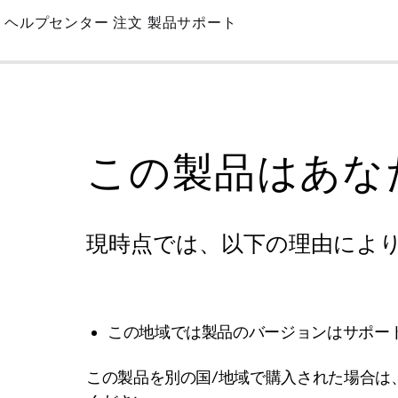
Skip
ヘルプセンター
注文
製品サポート
to
Main
この製品はあな
現時点では、以下の理由によ
この地域では製品のバージョンはサポー
この製品を別の国/地域で購入された場合は