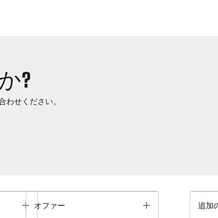
か?
合わせください。
Toggle
Toggle
オファー
追加