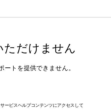
cl
いただけません
ポートを提供できません。
フサービスヘルプコンテンツにアクセスして