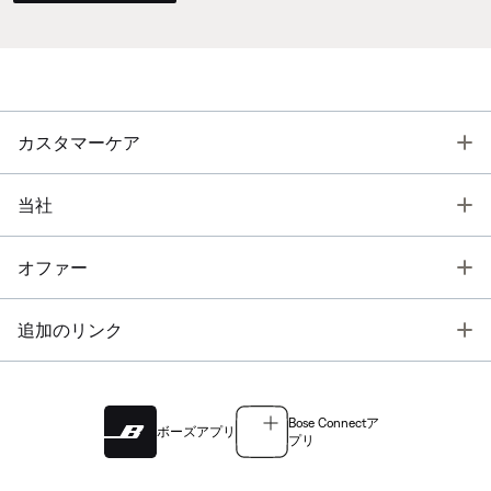
T
カスタマーケア
T
当社
T
オファー
T
追加のリンク
Bose Connectア
ボーズアプリ
プリ