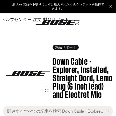
Skip
💰
Bose 製品を下取りに出すと最大 ¥30,000 のクレジットを獲得で
cl
きます。
to
Main
ヘルプセンター
注文
製品サポート
製品サポート
Down Cable -
Explorer, Installed,
Straight Cord, Lemo
Plug (6 inch lead)
and Electret Mic