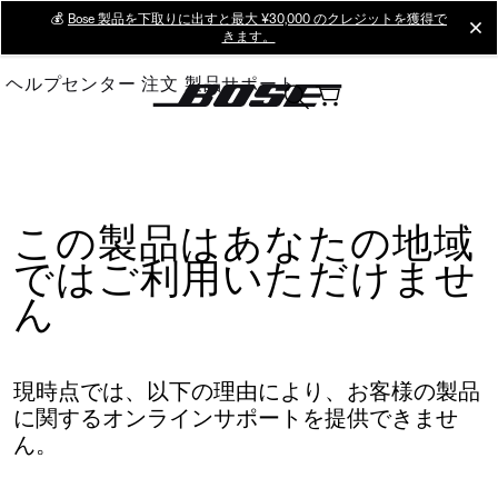
Skip
💰
Bose 製品を下取りに出すと最大 ¥30,000 のクレジットを獲得で
cl
きます。
to
Main
ヘルプセンター
注文
製品サポート
この製品はあなたの地域
ではご利用いただけませ
ん
現時点では、以下の理由により、お客様の製品
に関するオンラインサポートを提供できませ
ん。