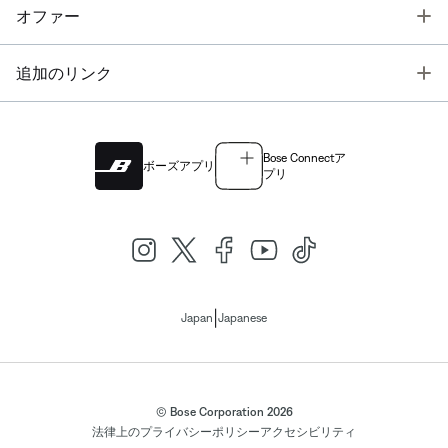
T
オファー
T
追加のリンク
Bose Connectア
ボーズアプリ
プリ
|
Japan
Japanese
© Bose Corporation 2026
法律上の
プライバシーポリシー
アクセシビリティ