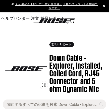
Skip
💰
Bose 製品を下取りに出すと最大 ¥30,000 のクレジットを獲得で
cl
きます。
to
Main
ヘルプセンター
注文
製品サポート
製品サポート
Down Cable -
Explorer, Installed,
Coiled Cord, RJ45
Connector and 5
ohm Dynamic Mic