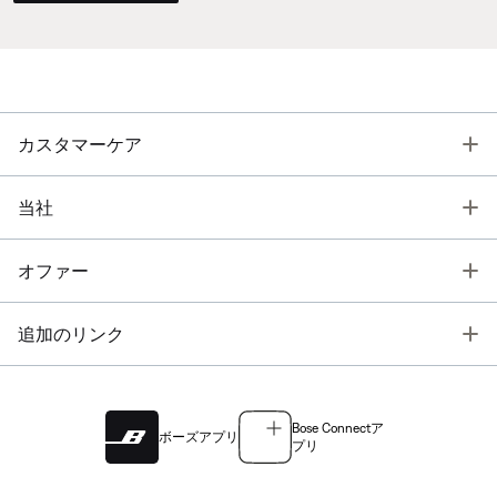
T
カスタマーケア
T
当社
T
オファー
T
追加のリンク
Bose Connectア
ボーズアプリ
プリ