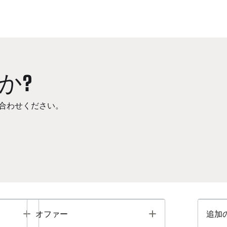
か?
合わせください。
Toggle
Toggle
オファー
追加