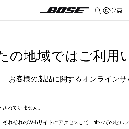
💰
Bose 製品を下取りに出すと最大 ¥30,000 のクレジットを獲得できます。
たの地域ではご利用
り、お客様の製品に関するオンラインサ
トされていません。
、それぞれのWebサイトにアクセスして、すべてのセル