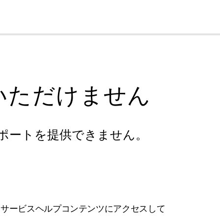
cl
いただけません
ポートを提供できません。
フサービスヘルプコンテンツにアクセスして