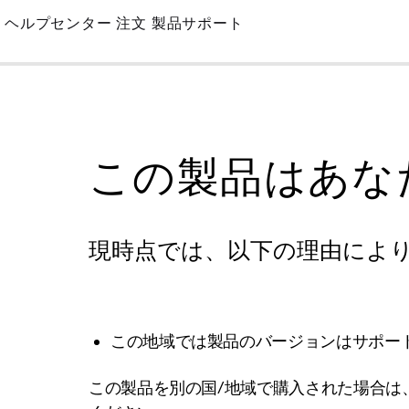
Skip
ヘルプセンター
注文
製品サポート
to
Main
この製品はあな
現時点では、以下の理由によ
この地域では製品のバージョンはサポー
この製品を別の国/地域で購入された場合は